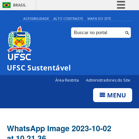
BRASIL
Simplifique!
ACESSIBILIDADE
ALTO CONTRASTE
MAPA DO SITE
Comunica BR
Participe
Acesso à informação
Legislação
UFSC Sustentável
Canais
Área Restrita
Administradores do Site
MENU
WhatsApp Image 2023-10-02
at 10.21.36