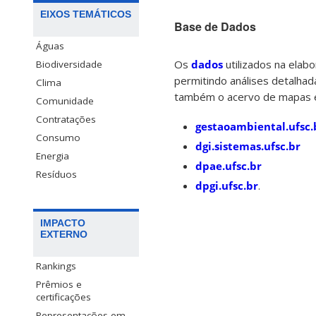
EIXOS TEMÁTICOS
Base de Dados
Águas
Os
dados
utilizados na elabo
Biodiversidade
permitindo análises detalha
Clima
também o acervo de mapas e 
Comunidade
Contratações
gestaoambiental.ufsc.
Consumo
dgi.sistemas.ufsc.br
Energia
dpae.ufsc.br
Resíduos
dpgi.ufsc.br
.
IMPACTO
EXTERNO
Rankings
Prêmios e
certificações
Representações em