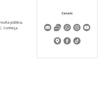
Canais:
sulta pública,
C. Conheça