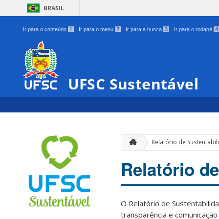
BRASIL
Ir para o conteúdo
1
Ir para o menu
2
Ir para a busca
3
Ir para o rodapé
4
UFSC Sustentável
Relatório de Sustentabi
Relatório d
O Relatório de Sustentabilida
transparência e comunicação 