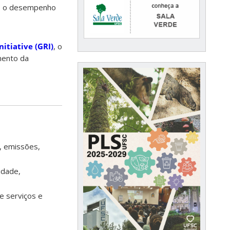
a, o desempenho
nitiative (GRI)
, o
imento da
e, emissões,
idade,
e serviços e