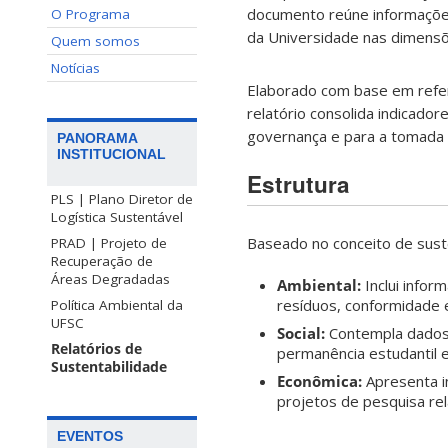
documento reúne informaçõe
O Programa
da Universidade nas dimensõe
Quem somos
Notícias
Elaborado com base em refer
relatório consolida indicadore
governança e para a tomada 
PANORAMA
INSTITUCIONAL
Estrutura
PLS | Plano Diretor de
Logística Sustentável
Baseado no conceito de suste
PRAD | Projeto de
Recuperação de
Áreas Degradadas
Ambiental:
Inclui info
resíduos, conformidade 
Política Ambiental da
UFSC
Social:
Contempla dados s
Relatórios de
permanência estudantil e i
Sustentabilidade
Econômica:
Apresenta i
projetos de pesquisa rel
EVENTOS