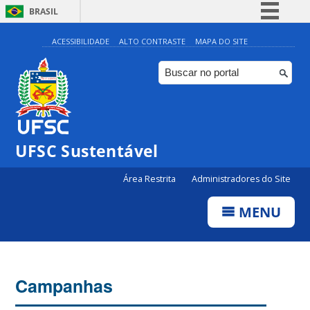
BRASIL
Simplifique!
ACESSIBILIDADE
ALTO CONTRASTE
MAPA DO SITE
Comunica BR
Participe
Acesso à informação
Legislação
UFSC Sustentável
Canais
Área Restrita
Administradores do Site
MENU
Campanhas