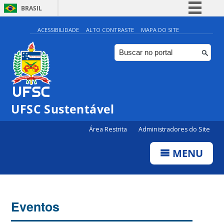
BRASIL
Simplifique!
ACESSIBILIDADE
ALTO CONTRASTE
MAPA DO SITE
Comunica BR
Participe
Acesso à informação
Legislação
UFSC Sustentável
Canais
Área Restrita
Administradores do Site
MENU
Eventos