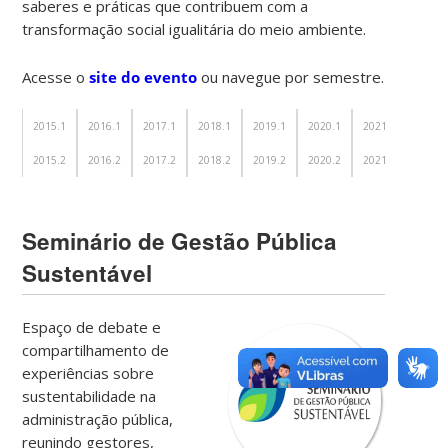
saberes e práticas que contribuem com a
transformação social igualitária do meio ambiente.
Acesse o
site do evento
ou navegue por semestre.
2015.1
2016.1
2017.1
2018.1
2019.1
2020.1
2021.1
2022.
2015.2
2016.2
2017.2
2018.2
2019.2
2020.2
2021.2
2022.
Seminário de Gestão Pública
Sustentável
Espaço de debate e
compartilhamento de
experiências sobre
sustentabilidade na
administração pública,
reunindo gestores,