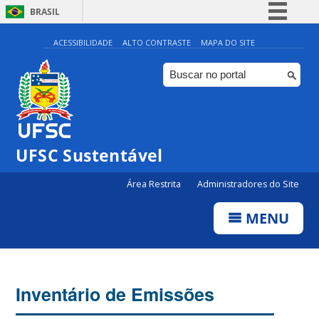
BRASIL
Simplifique!
ACESSIBILIDADE
ALTO CONTRASTE
MAPA DO SITE
Comunica BR
Participe
Acesso à informação
Legislação
UFSC Sustentável
Canais
Área Restrita
Administradores do Site
MENU
Inventário de Emissões