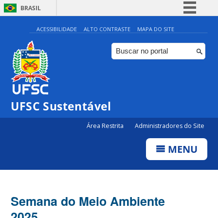
BRASIL
Simplifique!
ACESSIBILIDADE
ALTO CONTRASTE
MAPA DO SITE
Comunica BR
Participe
Acesso à informação
Legislação
UFSC Sustentável
Canais
Área Restrita
Administradores do Site
MENU
Semana do Meio Ambiente
2025