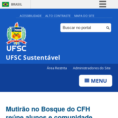
BRASIL
Simplifique!
ACESSIBILIDADE
ALTO CONTRASTE
MAPA DO SITE
Comunica BR
Participe
Acesso à informação
Legislação
UFSC Sustentável
Canais
Área Restrita
Administradores do Site
MENU
Mutirão no Bosque do CFH
reúne alunos e comunidade