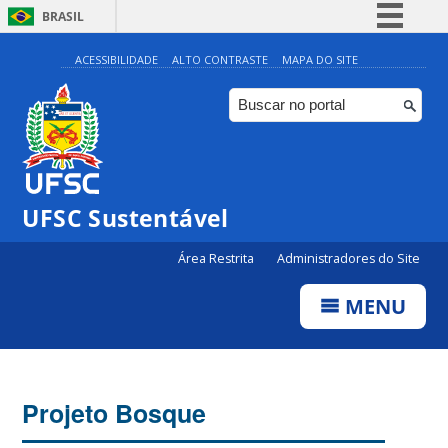
BRASIL
Simplifique!
ACESSIBILIDADE
ALTO CONTRASTE
MAPA DO SITE
Comunica BR
Participe
Acesso à informação
Legislação
UFSC Sustentável
Canais
Área Restrita
Administradores do Site
MENU
Projeto Bosque