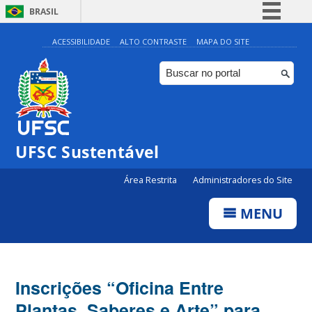
BRASIL
Simplifique!
ACESSIBILIDADE
ALTO CONTRASTE
MAPA DO SITE
Comunica BR
Participe
Acesso à informação
Legislação
UFSC Sustentável
Canais
Área Restrita
Administradores do Site
MENU
Inscrições “Oficina Entre
Plantas, Saberes e Arte” para