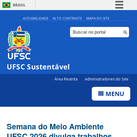
BRASIL
Simplifique!
ACESSIBILIDADE
ALTO CONTRASTE
MAPA DO SITE
Comunica BR
Participe
Acesso à informação
Legislação
UFSC Sustentável
Canais
Área Restrita
Administradores do Site
MENU
Semana do Meio Ambiente
UFSC 2026 divulga trabalhos