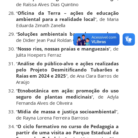
de Raíssa Alves Dias Quintino
“
Oficina da Terra – ações de educação
ambiental para a realidade local
”, de Maria
Eduarda Zimath Zanella
“
Soluções ambientais baseadas em algas
”,
de Didier Jean Paul Roldan Olarte
“
Nosso rios, nossas praias e manguezais
”, de
Julita Hoepers Ferraz
“
Análise do público-alvo e ações realizadas
pelo Projeto Desmitificando Tubarões e
Raias em 2024 e 2025
”, de Ana Clara Barros de
Araújo
“
Etnobotânica em ação: promoção do uso
seguro de plantas medicinais
”, de Adyla
Fernanda Alves de Oliveira
“
Mídia de massa e justiça socioambiental
”,
de Rayna Lorena Ferreira Barroso
“
O ciclo formativo no curso de Pedagogia a
partir de uma visita ao Parque Estadual da