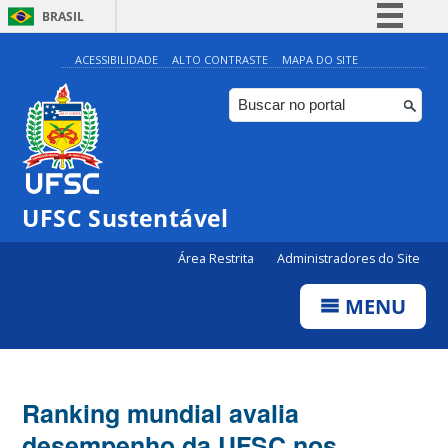
BRASIL
Simplifique!
ACESSIBILIDADE
ALTO CONTRASTE
MAPA DO SITE
Comunica BR
Participe
Acesso à informação
Legislação
UFSC Sustentável
Canais
Área Restrita
Administradores do Site
MENU
Ranking mundial avalia
desempenho da UFSC nos