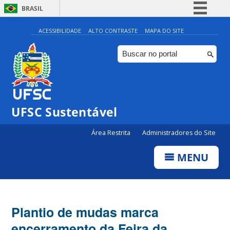
BRASIL
Simplifique!
ACESSIBILIDADE
ALTO CONTRASTE
MAPA DO SITE
Comunica BR
Participe
Acesso à informação
Legislação
UFSC Sustentável
Canais
Área Restrita
Administradores do Site
MENU
Plantio de mudas marca
encerramento da Feira da